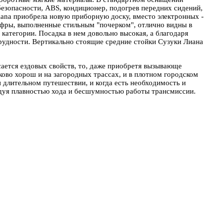
безопасности, ABS, кондиционер, подогрев передних сидений,
iana приобрела новую приборную доску, вместо электронных -
ифры, выполненные стильным "почерком", отлично видны в
категории. Посадка в нем довольно высокая, а благодаря
рудности. Вертикально стоящие средние стойки Сузуки Лиана
сается ездовых свойств, то, даже приобретя вызывающе
ово хорош и на загородных трассах, и в плотном городском
 длительном путешествии, и когда есть необходимость и
адуя плавностью хода и бесшумностью работы трансмиссии.