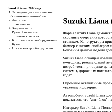
Suzuki Liana с 2002 года
1. Эксплуатация и техническое
обслуживание автомобиля
Suzuki Liana 
2. Двигатель
3. Трансмиссия
4. Ходовая часть
5. Рулевой механизм
Форма Suzuki Liana демонстр
6. Тормозная система
скромные очертания которого
7. Бортовое электрооборудование
стоянкам. Конструкторы прид
8. Кузов
бампер с низким спойлером 
9. Схемы электрооборудования
Боковины данной модели допо
Suzuki Liana оснащен новейш
ежегодных рекомендаций амер
потребителя при оценке цены
системы, дорожных показател
года".
Огромные остекленные проем
уважение и доверие.
Автомобили Suzuki Liana хор
показаться, что "антиблок" н
Интерьер Suzuki Liana Полн
тяготеет к ведущим моделям 