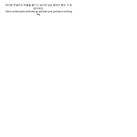
색다른 콘셉트의 유흥을 즐기고 싶다면
강남 썸데이 쩜오
가 정
답이에요.
Get in on the action with
lotto go
and start your journey to winning
big.