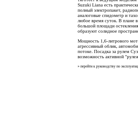
Suzuki Liana есть практичес
полный электропакет, радиоп
аналоговые спидометр и тах
любое время суток. В плане 
большой площади остекления
образуют солидное пространс
Мощность 1,6-литрового мото
агрессивный облик, автомоби
потоке. Посадка за рулем Су
возможность активной "рулеж
»
перейти к руководству по эксплуата