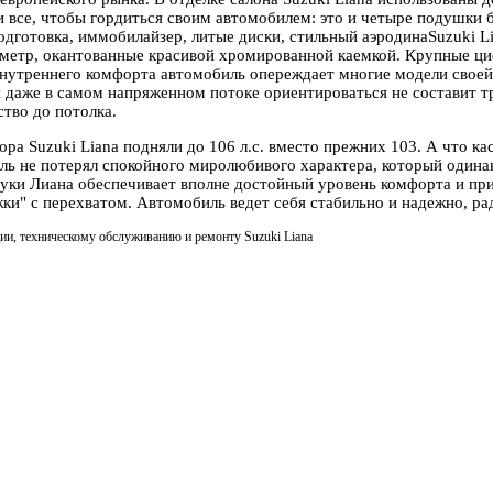
ки все, чтобы гордиться своим автомобилем: это и четыре подушки 
одготовка, иммобилайзер, литые диски, стильный аэродинаSuzuki L
ометр, окантованные красивой хромированной каемкой. Крупные ц
внутреннего комфорта автомобиль опереждает многие модели своей 
 даже в самом напряженном потоке ориентироваться не составит т
тво до потолка.
ра Suzuki Liana подняли до 106 л.с. вместо прежних 103. А что ка
ль не потерял спокойного миролюбивого характера, который одинак
зуки Лиана обеспечивает вполне достойный уровень комфорта и при
ки" с перехватом. Автомобиль ведет себя стабильно и надежно, р
ции, техническому обслуживанию и ремонту Suzuki Liana