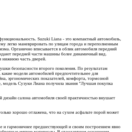
ункциональность. Suzuki Liana - это компактный автомобиль,
 ему легко маневрировать по улицам города и переполненным
изма. Органично вписывается в облик автомобиля передний
идают передней части машины более динамичный вид.
и нижнюю часть дверей.
ушки безопасности второго поколения. По результатам
, какие модели автомобилей предпочтительнее для
йна, эргономических показателей, комфорта, тормозной
е, модель Сузуки Лиана получила звания "Лучшая покупка
й дизайн салона автомобиля своей практичностью внушает
олько хорошо отлажена, что на сухом асфальте порой может
аче и гармоничнее предшествующей и своим построением явно
 добротные мягкие материалы. В стандартном оснащении