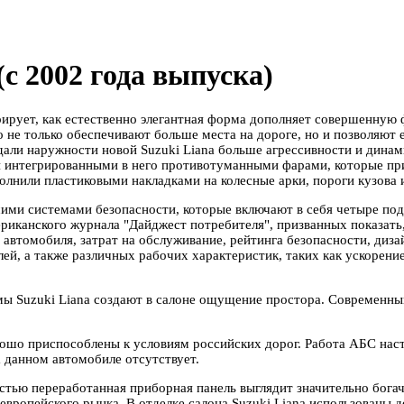
(с 2002 года выпуска)
ирует, как естественно элегантная форма дополняет совершенную ф
 не только обеспечивают больше места на дороге, но и позволяют
али наружности новой Suzuki Liana больше агрессивности и динам
и интегрированными в него противотуманными фарами, которые пр
лнили пластиковыми накладками на колесные арки, пороги кузова 
ими системами безопасности, которые включают в себя четыре под
иканского журнала "Дайджест потребителя", призванных показать
 автомобиля, затрат на обслуживание, рейтинга безопасности, диза
ей, а также различных рабочих характеристик, таких как ускорени
ы Suzuki Liana создают в салоне ощущение простора. Современны
ошо приспособлены к условиям российских дорог. Работа АБС наст
а данном автомобиле отсутствует.
остью переработанная приборная панель выглядит значительно бог
европейского рынка. В отделке салона Suzuki Liana использованы