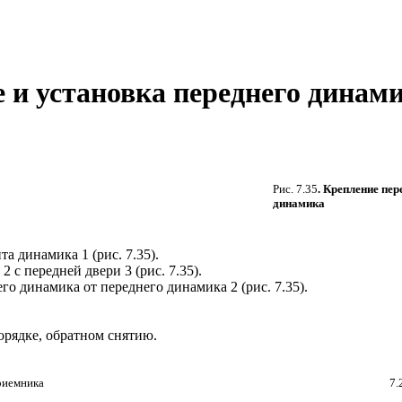
ие и установка переднего динам
Рис. 7.35
. Крепление пер
динамика
та динамика 1 (
рис. 7.35
).
 с передней двери 3 (
рис. 7.35
).
го динамика от переднего динамика 2 (
рис. 7.35
).
орядке, обратном снятию.
приемника
7.