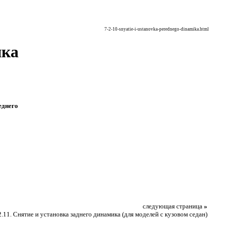
7-2-10-snyatie-i-ustanovka-perednego-dinamika.html
ика
еднего
следующая страница
»
2.11. Снятие и установка заднего динамика (для моделей с кузовом седан)