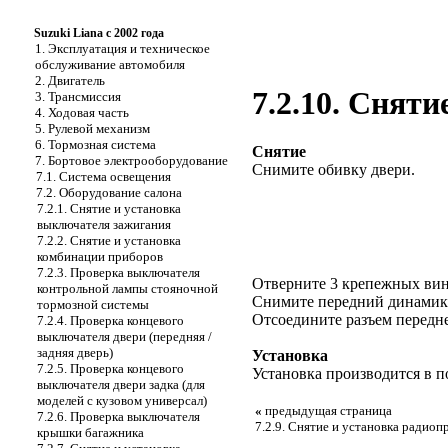
Suzuki Liana с 2002 года
1. Эксплуатация и техническое
обслуживание автомобиля
2. Двигатель
7.2.10. Снят
3. Трансмиссия
4. Ходовая часть
5. Рулевой механизм
6. Тормозная система
Снятие
7. Бортовое электрооборудование
Снимите обивку двери.
7.1. Система освещения
7.2. Оборудование салона
7.2.1. Снятие и установка
выключателя зажигания
7.2.2. Снятие и установка
комбинации приборов
7.2.3. Проверка выключателя
Отверните 3 крепежных вин
контрольной лампы стояночной
Снимите передний динамик 2
тормозной системы
Отсоедините разъем передне
7.2.4. Проверка концевого
выключателя двери (передняя /
задняя дверь)
Установка
7.2.5. Проверка концевого
Установка производится в п
выключателя двери задка (для
моделей с кузовом универсал)
«
предыдущая страница
7.2.6. Проверка выключателя
7.2.9. Снятие и установка радио
крышки багажника