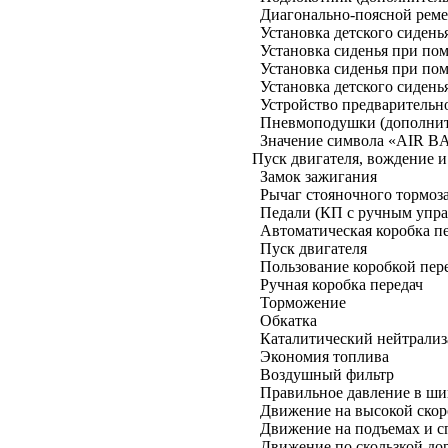
Диагонально-поясной рем
Установка детского сиден
Установка сиденья при по
Установка сиденья при по
Установка детского сиден
Устройство предварительн
Пневмоподушки (дополнит
Значение символа «AIR BA
Пуск двигателя, вождение 
Замок зажигания
Рычаг стояночного тормоз
Педали (КП с ручным упр
Автоматическая коробка п
Пуск двигателя
Пользование коробкой пере
Ручная коробка передач
Торможение
Обкатка
Каталитический нейтрализ
Экономия топлива
Воздушный фильтр
Правильное давление в ши
Движение на высокой скор
Движение на подъемах и с
Движение по скользкой до