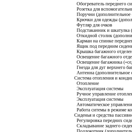
Обогреватель переднего си
Розетка для вспомогательн
Поручни (дополнительное 
Крючки для одежды (допол
Футляр для очков
Подстаканник и шкатулка 
Откидной столик (дополни
Карман на спинке передне
Ящик под передним сидень
Крышка багажного отделен
Освещение багажного отде
Освещение багажника («се
Гнезда для дуг верхнего б
Антенна (дополнительное 
Система отопления и конди
Отопление
Эксплуатация системы
Ручное управление отопл
Эксплуатация системы
Автоматическое управлени
Работа ситемы в режиме 
Сиденья и средства пассивн
Регулировка передних сид
Складывание заднего сиде
Подлокотник (дополнитель