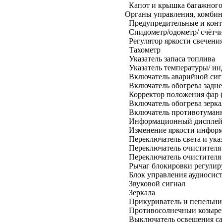
Капот и крышка багажного
Органы управления, комбин
Предупредительные и кон
Спидометр/одометр/ счётч
Регулятор яркости свечени
Тахометр
Указатель запаса топлива
Указатель температуры/ ин
Включатель аварийной си
Включатель обогрева задне
Корректор положения фар 
Включатель обогрева зерка
Включатель противотуманн
Информационный диспле
Изменение яркости инфор
Переключатель света и ука
Переключатель очистителя 
Переключатель очистителя 
Рычаг блокировки регулир
Блок управления аудиосист
Звуковой сигнал
Зеркала
Прикуриватель и пепельни
Противосолнечныи козыре
Выключатель освещения с