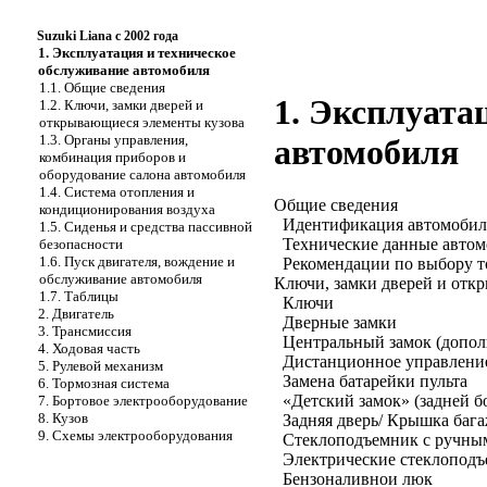
Suzuki Liana с 2002 года
1. Эксплуатация и техническое
обслуживание автомобиля
1.1. Общие сведения
1. Эксплуата
1.2. Ключи, замки дверей и
открывающиеся элементы кузова
1.3. Органы управления,
автомобиля
комбинация приборов и
оборудование салона автомобиля
1.4. Система отопления и
Общие сведения
кондиционирования воздуха
Идентификация автомобил
1.5. Сиденья и средства пассивной
Технические данные автом
безопасности
1.6. Пуск двигателя, вождение и
Рекомендации по выбору т
обслуживание автомобиля
Ключи, замки дверей и отк
1.7. Таблицы
Ключи
2. Двигатель
Дверные замки
3. Трансмиссия
Центральный замок (допол
4. Ходовая часть
Дистанционное управление
5. Рулевой механизм
Замена батарейки пульта
6. Тормозная система
«Детский замок» (задней б
7. Бортовое электрооборудование
8. Кузов
Задняя дверь/ Крышка баг
9. Схемы электрооборудования
Стеклоподъемник с ручным
Электрические стеклоподъ
Бензоналивнои люк