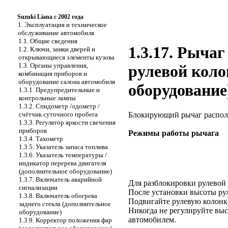
Suzuki Liana с 2002 года
1. Эксплуатация и техническое
обслуживание автомобиля
1.1. Общие сведения
1.3.17. Рыча
1.2. Ключи, замки дверей и
открывающиеся элементы кузова
1.3. Органы управления,
рулевой коло
комбинация приборов и
оборудование салона автомобиля
оборудование
1.3.1. Предупредительные и
контрольные лампы
1.3.2. Спидометр /одометр /
счётчик суточного пробега
Блокирующий рычаг располо
1.3.3. Регулятор яркости свечения
приборов
Режимы работы рычага
1.3.4. Тахометр
1.3.5. Указатель запаса топлива
1.3.6. Указатель температуры /
индикатор перерева двигателя
(дополнительное оборудование)
1.3.7. Включатель аварийной
Для разблокировки рулевой 
сигнализации
После установки высоты рул
1.3.8. Включатель обогрева
Подвигайте рулевую колонк
заднего стекла (дополнительное
Никогда не регулируйте выс
оборудование)
автомобилем.
1.3.9. Корректор положения фар