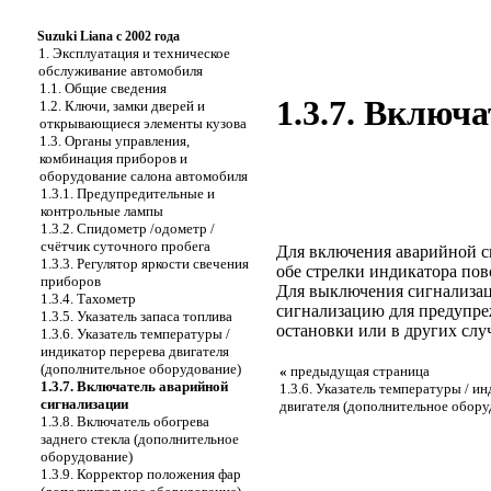
Suzuki Liana с 2002 года
1. Эксплуатация и техническое
обслуживание автомобиля
1.1. Общие сведения
1.3.7. Включ
1.2. Ключи, замки дверей и
открывающиеся элементы кузова
1.3. Органы управления,
комбинация приборов и
оборудование салона автомобиля
1.3.1. Предупредительные и
контрольные лампы
1.3.2. Спидометр /одометр /
счётчик суточного пробега
Для включения аварийной с
1.3.3. Регулятор яркости свечения
обе стрелки индикатора по
приборов
Для выключения сигнализац
1.3.4. Тахометр
сигнализацию для предупре
1.3.5. Указатель запаса топлива
остановки или в других слу
1.3.6. Указатель температуры /
индикатор перерева двигателя
(дополнительное оборудование)
«
предыдущая страница
1.3.7. Включатель аварийной
1.3.6. Указатель температуры / и
сигнализации
двигателя (дополнительное обору
1.3.8. Включатель обогрева
заднего стекла (дополнительное
оборудование)
1.3.9. Корректор положения фар