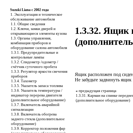
Suzuki Liana с 2002 года
1. Эксплуатация и техническое
обслуживание автомобиля
1.1. Общие сведения
1.3.32. Ящик
1.2. Ключи, замки дверей и
открывающиеся элементы кузова
1.3. Органы управления,
(дополнитель
комбинация приборов и
оборудование салона автомобиля
1.3.1. Предупредительные и
контрольные лампы
1.3.2. Спидометр /одометр /
счётчик суточного пробега
1.3.3. Регулятор яркости свечения
Ящик расположен под сидень
приборов
Не забудьте задвинуть ящик
1.3.4. Тахометр
1.3.5. Указатель запаса топлива
1.3.6. Указатель температуры /
«
предыдущая страница
индикатор перерева двигателя
1.3.31. Карман на спинке передне
(дополнительное оборудование)
(дополнительное оборудование)
1.3.7. Включатель аварийной
сигнализации
1.3.8. Включатель обогрева
заднего стекла (дополнительное
оборудование)
1.3.9. Корректор положения фар