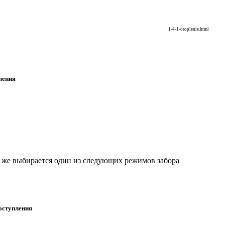
1-4-1-otoplenie.html
ления
м же выбирается один из следующих режимов забора
оступления