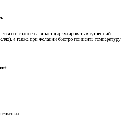
а.
ается и в салоне начинает циркулировать внутренний
елях), а также при желании быстро понизить температуру
кций
 ветиляции