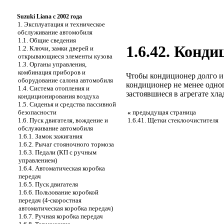
Suzuki Liana с 2002 года
1. Эксплуатация и техническое
обслуживание автомобиля
1.1. Общие сведения
1.6.42. Конд
1.2. Ключи, замки дверей и
открывающиеся элементы кузова
1.3. Органы управления,
комбинация приборов и
Чтобы кондиционер долго и
оборудование салона автомобиля
кондиционер не менее одног
1.4. Система отопления и
застоявшиеся в агрегате хл
кондиционирования воздуха
1.5. Сиденья и средства пассивной
безопасности
«
предыдущая страница
1.6. Пуск двигателя, вождение и
1.6.41. Щетки стеклоочистителя
обслуживание автомобиля
1.6.1. Замок зажигания
1.6.2. Рычаг стояночного тормоза
1.6.3. Педали (КП с ручным
управлением)
1.6.4. Автоматическая коробка
передач
1.6.5. Пуск двигателя
1.6.6. Пользование коробкой
передач (4-скоростная
автоматическая коробка передач)
1.6.7. Ручная коробка передач