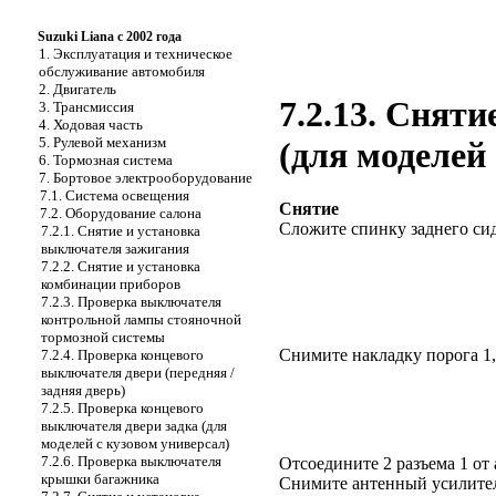
Suzuki Liana с 2002 года
1. Эксплуатация и техническое
обслуживание автомобиля
2. Двигатель
7.2.13. Сняти
3. Трансмиссия
4. Ходовая часть
5. Рулевой механизм
(для моделей 
6. Тормозная система
7. Бортовое электрооборудование
7.1. Система освещения
Снятие
7.2. Оборудование салона
Сложите спинку заднего си
7.2.1. Снятие и установка
выключателя зажигания
7.2.2. Снятие и установка
комбинации приборов
7.2.3. Проверка выключателя
контрольной лампы стояночной
тормозной системы
Снимите накладку порога 1,
7.2.4. Проверка концевого
выключателя двери (передняя /
задняя дверь)
7.2.5. Проверка концевого
выключателя двери задка (для
моделей с кузовом универсал)
7.2.6. Проверка выключателя
Отсоедините 2 разъема 1 от 
крышки багажника
Снимите антенный усилител