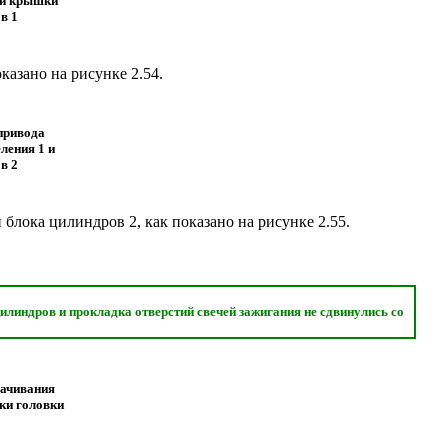
ки крышки
в 1
оказано на рисунке
2.54
.
привода
ления 1 и
в 2
 блока цилиндров 2, как показано на рисунке
2.55
.
илиндров и прокладка отверстий свечей зажигания не сдвинулись со
рачивания
ки головки