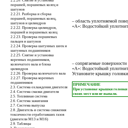
2.2.20. Снятие и установка
поршней, поршневых колец и
шатунов
2.2.21. Разборка и сборка
поршней, поршневых колец,
– область уплотняемой пове
шатунов и цилиндров
«A»: Водостойкий уплотнит
2.2.22. Проверка цилиндров,
поршней и поршневых колец
2.2.23. Проверка поршневых
пальцев и шатунов
2.2.24. Проверка шатунных шеек и
шатунных подшипников
2.2.25. Снятие и установка
коренных подшипников,
– сопрягаемые поверхности 
коленчатого вала и блока
«A»: Водостойкий уплотнит
цилиндров
2.2.26. Проверка коленчатого вала
Установите крышку головки
2.2.27. Проверка коренных
подшипников
ПРИМЕЧАНИЕ
2.3. Система охлаждения двигателя
При установке крышки головки б
2.4. Система смазки двигателя
своих мест или не выпали.
2.5. Топливная система
2.6. Система зажигания
2.7. Система выпуска
2.8. Двигатель и система снижения
токсичности отработавших газов
(двигатели М13 и М16)
2.9. Таблицы