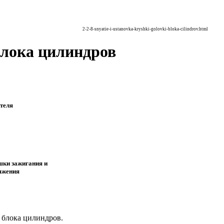
2-2-8-snyatie-i-ustanovka-kryshki-golovki-bloka-cilindrov.html
блока цилиндров
теля
шки зажигания и
яжения
 блока цилиндров.