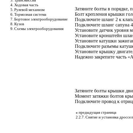
3. Трансмиссия
4. Ходовая часть
Затяните болты в порядке, 
5. Рулевой механизм
Болт крепления крышки голо
6. Тормозная система
7. Бортовое электрооборудование
Подключите шланг 2 к клапа
8. Кузов
Подключите шланг сапуна 4
9. Схемы электрооборудования
Установите датчик уровня м
Установите кронштейн шланг
Установите катушки зажига
Подключите разъемы катуше
Установите крышку двигате
Надежно закрепите часть «A
Затяните болты крышки дви
Момент затяжки болтов крыш
Подключите провод к отриц
«
предыдущая страница
2.2.7. Снятие и установка дроссе