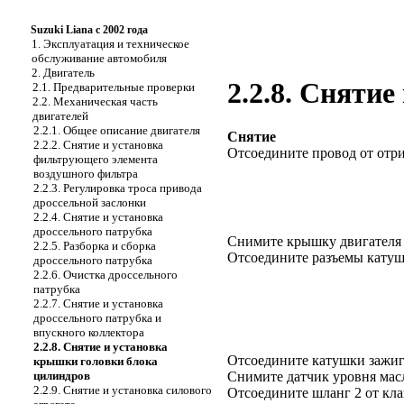
Suzuki Liana с 2002 года
1. Эксплуатация и техническое
обслуживание автомобиля
2. Двигатель
2.2.8. Сняти
2.1. Предварительные проверки
2.2. Механическая часть
двигателей
2.2.1. Общее описание двигателя
Снятие
2.2.2. Снятие и установка
Отсоедините провод от отр
фильтрующего элемента
воздушного фильтра
2.2.3. Регулировка троса привода
дроссельной заслонки
2.2.4. Снятие и установка
дроссельного патрубка
Снимите крышку двигателя 
2.2.5. Разборка и сборка
Отсоедините разъемы катуш
дроссельного патрубка
2.2.6. Очистка дроссельного
патрубка
2.2.7. Снятие и установка
дроссельного патрубка и
впускного коллектора
2.2.8. Снятие и установка
Отсоедините катушки зажиг
крышки головки блока
цилиндров
Снимите датчик уровня масл
2.2.9. Снятие и установка силового
Отсоедините шланг 2 от кла