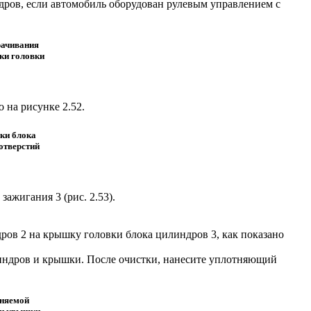
ров, если автомобиль оборудован рулевым управлением с
рачивания
ки головки
о на рисунке
2.52
.
ки блока
отверстий
зажигания 3 (
рис. 2.53
).
ров 2 на крышку головки блока цилиндров 3, как показано
линдров и крышки. После очистки, нанесите уплотняющий
тняемой