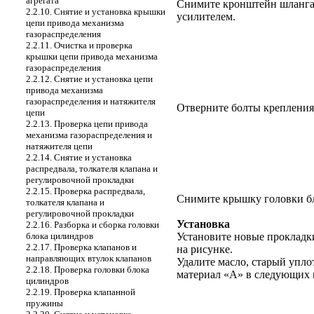
агрегата
Снимите кронштейн шланга 
2.2.10. Снятие и установка крышки
усилителем.
цепи привода механизма
газораспределения
2.2.11. Очистка и проверка
крышки цепи привода механизма
газораспределения
2.2.12. Снятие и установка цепи
привода механизма
газораспределения и натяжителя
Отверните болты крепления
цепи
2.2.13. Проверка цепи привода
механизма газораспределения и
натяжителя цепи
2.2.14. Снятие и установка
распредвала, толкателя клапана и
регулировочной прокладки
2.2.15. Проверка распредвала,
Снимите крышку головки бло
толкателя клапана и
регулировочной прокладки
Установка
2.2.16. Разборка и сборка головки
блока цилиндров
Установите новые прокладки
2.2.17. Проверка клапанов и
на рисунке.
направляющих втулок клапанов
Удалите масло, старый упл
2.2.18. Проверка головки блока
материал «A» в следующих 
цилиндров
2.2.19. Проверка клапанной
пружины