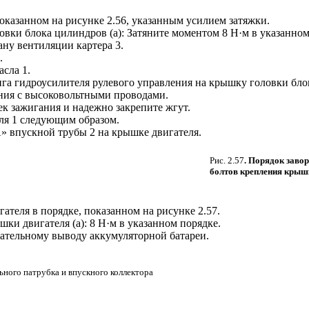
показанном на рисунке
2.56
, указанным усилием затяжки.
вки блока цилиндров (a): Затяните моментом 8 Н·м в указанном
ну вентиляции картера 3.
.
асла 1.
а гидроусилителя рулевого управления на крышку головки блок
ния с высоковольтными проводами.
к зажигания и надежно закрепите жгут.
ля 1 следующим образом.
» впускной трубы 2 на крышке двигателя.
Рис. 2.57
. Порядок заво
болтов крепления крыш
гателя в порядке, показанном на рисунке
2.57
.
ки двигателя (a): 8 Н·м в указанном порядке.
ательному выводу аккумуляторной батареи.
льного патрубка и впускного коллектора