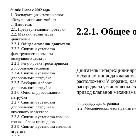
Suzuki Liana с 2002 года
1. Эксплуатация и техническое
обслуживание автомобиля
2. Двигатель
2.2.1. Общее
2.1. Предварительные проверки
2.2. Механическая часть
двигателей
2.2.1. Общее описание двигателя
2.2.2. Снятие и установка
фильтрующего элемента
воздушного фильтра
2.2.3. Регулировка троса привода
дроссельной заслонки
Двигатель четырехцилиндр
2.2.4. Снятие и установка
механизм привода клапанов
дроссельного патрубка
расположены V-образно, кла
2.2.5. Разборка и сборка
распредвала установлены св
дроссельного патрубка
привод клапанов механизма 
2.2.6. Очистка дроссельного
патрубка
2.2.7. Снятие и установка
«
предыдущая страница
дроссельного патрубка и
2.2. Механическая часть двигател
впускного коллектора
2.2.8. Снятие и установка крышки
головки блока цилиндров
2.2.9. Снятие и установка силового
агрегата