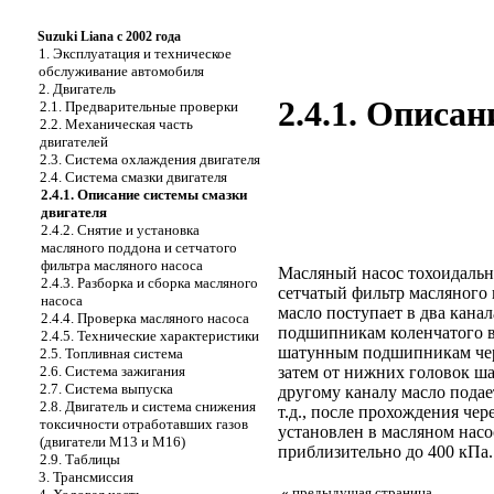
Suzuki Liana с 2002 года
1. Эксплуатация и техническое
обслуживание автомобиля
2. Двигатель
2.4.1. Описа
2.1. Предварительные проверки
2.2. Механическая часть
двигателей
2.3. Система охлаждения двигателя
2.4. Система смазки двигателя
2.4.1. Описание системы смазки
двигателя
2.4.2. Снятие и установка
масляного поддона и сетчатого
фильтра масляного насоса
Масляный насос тохоидально
2.4.3. Разборка и сборка масляного
сетчатый фильтр масляного 
насоса
масло поступает в два кана
2.4.4. Проверка масляного насоса
подшипникам коленчатого в
2.4.5. Технические характеристики
шатунным подшипникам чере
2.5. Топливная система
2.6. Система зажигания
затем от нижних головок ша
2.7. Система выпуска
другому каналу масло подае
2.8. Двигатель и система снижения
т.д., после прохождения че
токсичности отработавших газов
установлен в масляном насо
(двигатели М13 и М16)
приблизительно до 400 кПа.
2.9. Таблицы
3. Трансмиссия
«
предыдущая страница