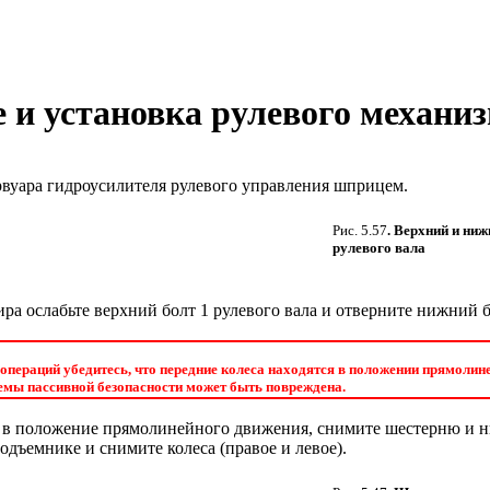
ие и установка рулевого механи
рвуара гидроусилителя рулевого управления шприцем.
Рис. 5.57
. Верхний и ни
рулевого вала
а ослабьте верхний болт 1 рулевого вала и отверните нижний б
пераций убедитесь, что передние колеса находятся в положении прямолине
темы пассивной безопасности может быть повреждена.
а в положение прямолинейного движения, снимите шестерню и 
дъемнике и снимите колеса (правое и левое).