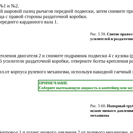
№1 и №2.
й шаровой палец рычагов передней подвески, затем снимите пр
ца с правой стороны раздаточной коробки.
реднего карданного вала 1.
Рис. 5.59
. Снятие правог
усилителей и раздаточн
епления двигателя 2 и снимите подрамник подвески 4 с кузова (
 усилители раздаточной коробки, отверните болты крепления ра
ил.от корпуса рулевого механизма, используя накидной гаечный 
ПРИМЕЧАНИЕ
Соберите вытекающую жидкость в контейнер или заг
Рис. 5.60
. Напорный тру
шланг низкого давления
механизма
провод 1 и шланг низкого давления 2 от рулевого механизма, 