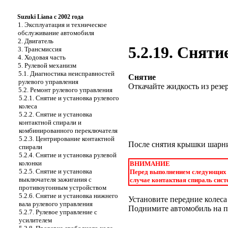
Suzuki Liana с 2002 года
1. Эксплуатация и техническое
обслуживание автомобиля
2. Двигатель
5.2.19. Снят
3. Трансмиссия
4. Ходовая часть
5. Рулевой механизм
5.1. Диагностика неисправностей
Снятие
рулевого управления
Откачайте жидкость из резе
5.2. Ремонт рулевого управления
5.2.1. Снятие и установка рулевого
колеса
5.2.2. Снятие и установка
контактной спирали и
комбинированного переключателя
5.2.3. Центрирование контактной
После снятия крышки шарнир
спирали
5.2.4. Снятие и установка рулевой
колонки
ВНИМАНИЕ
5.2.5. Снятие и установка
Перед выполнением следующих о
выключателя зажигания с
случае контактная спираль сис
противоугонным устройством
5.2.6. Снятие и установка нижнего
Установите передние колес
вала рулевого управления
Поднимите автомобиль на по
5.2.7. Рулевое управление с
усилителем