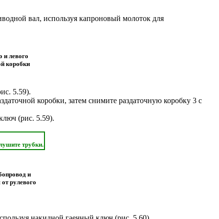
иводной вал, используя капроновый молоток для
о и левого
ой коробки
рис. 5.59
).
здаточной коробки, затем снимите раздаточную коробку 3 с
ключ (
рис. 5.59
).
лушите трубки.
бопровод и
 от рулевого
используя накидной гаечный ключ (
рис. 5.60
).