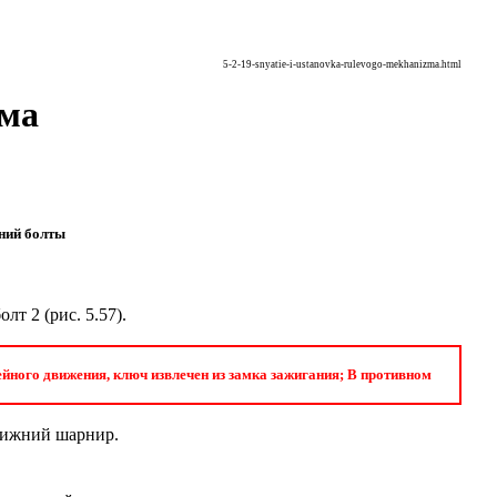
5-2-19-snyatie-i-ustanovka-rulevogo-mekhanizma.html
зма
жний болты
олт 2 (
рис. 5.57
).
йного движения, ключ извлечен из замка зажигания; В противном
нижний шарнир.