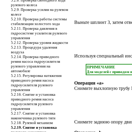
5.2.8. Проверка свободного хода
рулевого колеса
5.2.9. Проверка усилия на рулевом
колесе
5.2.10. Проверка работы системы
Выньте шплинт 3, затем отв
стабилизации холостого хода
5.2.11. Проверка давления в
гидросистеме усилителя рулевого
управления
5.2.12. Проверка уровня жидкости
5.2.13. Процедура удаления
воздуха
Используя специальный инст
5.2.14. Проверка приводного
ремня насоса гидроусилителя
рулевого управления на
ПРИМЕЧАНИЕ
автомобиле
Для моделей с приводом н
5.2.15. Регулировка натяжения
приводного ремня насоса
Операция «а»
гидроусилителя рулевого
Снимите выхлопную трубу 
управления
5.2.16. Снятие и установка
приводного ремня насоса
гидроусилителя рулевого
управления
5.2.17. Снятие и установка
наконечника рулевого тяги
Снимите заднюю опору двига
5.2.18. Рулевой механизм
5.2.19. Снятие и установка