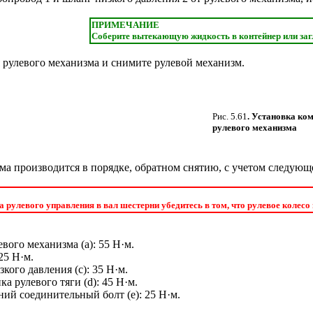
ПРИМЕЧАНИЕ
Соберите вытекающую жидкость в контейнер или заг
 рулевого механизма и снимите рулевой механизм.
Рис. 5.61
. Установка ко
рулевого механизма
ма производится в порядке, обратном снятию, с учетом следующе
 рулевого управления в вал шестерни убедитесь в том, что рулевое колесо
вого механизма (a): 55 Н·м.
25 Н·м.
кого давления (c): 35 Н·м.
а рулевого тяги (d): 45 Н·м.
ий соединительный болт (e): 25 Н·м.