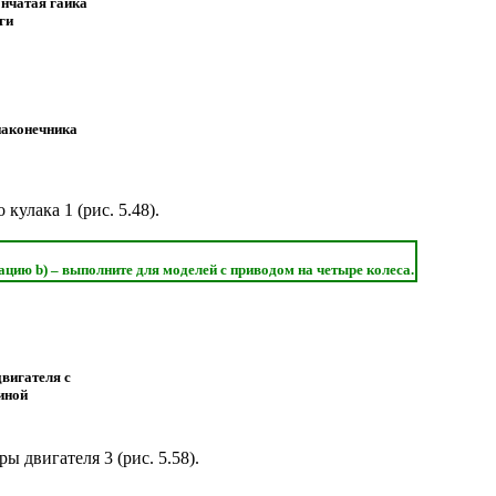
ончатая гайка
ги
наконечника
 кулака 1 (
рис. 5.48
).
ацию b) – выполните для моделей с приводом на четыре колеса.
двигателя с
иной
ы двигателя 3 (
рис. 5.58
).