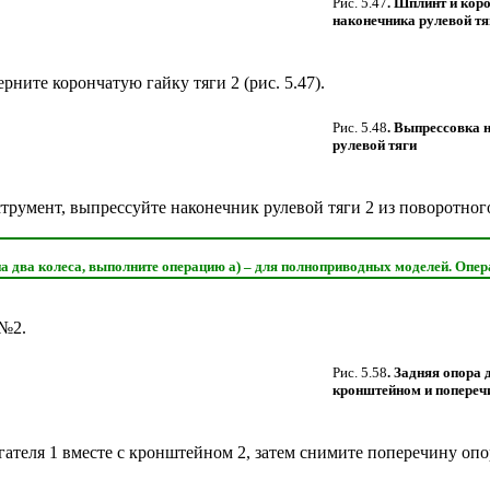
Рис. 5.47
. Шплинт и кор
наконечника рулевой тя
ерните корончатую гайку тяги 2 (
рис. 5.47
).
Рис. 5.48
. Выпрессовка 
рулевой тяги
румент, выпрессуйте наконечник рулевой тяги 2 из поворотного
а два колеса, выполните операцию a) – для полноприводных моделей. Опер
№2.
Рис. 5.58
. Задняя опора 
кронштейном и попереч
теля 1 вместе с кронштейном 2, затем снимите поперечину опор