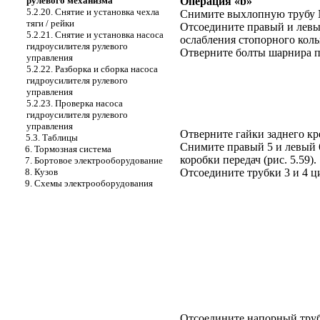
рулевого механизма
Операция «b»
5.2.20. Снятие и установка чехла
Снимите выхлопную трубу 
тяги / рейки
Отсоедините правый и левы
5.2.21. Снятие и установка насоса
ослабления стопорного коль
гидроусилителя рулевого
Отверните болты шарнира пе
управления
5.2.22. Разборка и сборка насоса
гидроусилителя рулевого
управления
5.2.23. Проверка насоса
гидроусилителя рулевого
управления
Отверните гайки заднего кр
5.3. Таблицы
Снимите правый 5 и левый 6
6. Тормозная система
коробки передач (
рис. 5.59
).
7. Бортовое электрооборудование
8. Кузов
Отсоедините трубки 3 и 4 ц
9. Схемы электрооборудования
Отсоедините напорный трубо