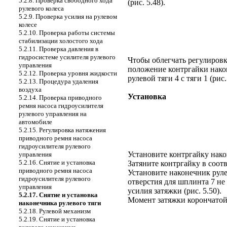
5.2.8. Проверка свободного хода
(
рис. 5.48
).
рулевого колеса
5.2.9. Проверка усилия на рулевом
колесе
5.2.10. Проверка работы системы
стабилизации холостого хода
5.2.11. Проверка давления в
гидросистеме усилителя рулевого
Чтобы облегчать регулировк
управления
положение контргайки након
5.2.12. Проверка уровня жидкости
рулевой тяги 4 с тяги 1 (
рис.
5.2.13. Процедура удаления
воздуха
Установка
5.2.14. Проверка приводного
ремня насоса гидроусилителя
рулевого управления на
автомобиле
5.2.15. Регулировка натяжения
приводного ремня насоса
гидроусилителя рулевого
Установите контргайку након
управления
5.2.16. Снятие и установка
Затяните контргайку в соотв
приводного ремня насоса
Установите наконечник руле
гидроусилителя рулевого
отверстия для шплинта 7 не
управления
усилия затяжки (
рис. 5.50
).
5.2.17. Снятие и установка
Момент затяжки корончатой 
наконечника рулевого тяги
5.2.18. Рулевой механизм
5.2.19. Снятие и установка