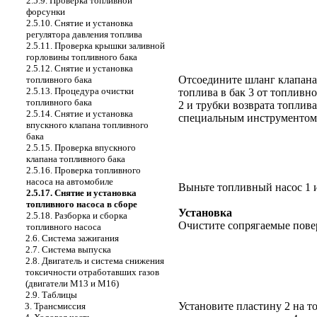
2.5.9. Проверка топливной
форсунки
2.5.10. Снятие и установка
регулятора давления топлива
2.5.11. Проверка крышки заливной
горловины топливного бака
2.5.12. Снятие и установка
Отсоедините шланг клапана
топливного бака
2.5.13. Процедура очистки
топлива в бак 3 от топливно
топливного бака
2 и трубки возврата топлива
2.5.14. Снятие и установка
специальным инструментом,
впускного клапана топливного
бака
2.5.15. Проверка впускного
клапана топливного бака
2.5.16. Проверка топливного
насоса на автомобиле
Выньте топливный насос 1 и
2.5.17. Снятие и установка
топливного насоса в сборе
Установка
2.5.18. Разборка и сборка
Очистите сопрягаемые повер
топливного насоса
2.6. Система зажигания
2.7. Система выпуска
2.8. Двигатель и система снижения
токсичности отработавших газов
(двигатели М13 и М16)
2.9. Таблицы
Установите пластину 2 на т
3. Трансмиссия