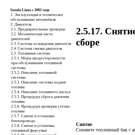
Suzuki Liana с 2002 года
1. Эксплуатация и техническое
обслуживание автомобиля
2. Двигатель
2.5.17. Сняти
2.1. Предварительные проверки
2.2. Механическая часть
двигателей
сборе
2.3. Система охлаждения двигателя
2.4. Система смазки двигателя
2.5. Топливная система
2.5.1. Меры предосторожности
при обслуживании топливной
системы
2.5.2. Описание топливной
системы
2.5.3. Описание системы подачи
топлива
2.5.4. Описание топливного насоса
2.5.5. Процедура сброса давления
топлива
2.5.6. Процедура проверки утечки
топлива
2.5.7. Снятие и установка
бензопровода
Снятие
2.5.8. Снятие и установка
Снимите топливный бак с а
топливной форсунки