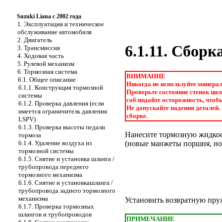
Suzuki Liana с 2002 года
1. Эксплуатация и техническое
обслуживание автомобиля
2. Двигатель
6.1.11. Сбор
3. Трансмиссия
4. Ходовая часть
5. Рулевой механизм
6. Тормозная система
ВНИМАНИЕ
6.1. Общее описание
Никогда не используйте минерал
6.1.1. Конструкция тормозной
Проверьте состояние стенок цил
системы
соблюдайте осторожность, чтобы
6.1.2. Проверка давления (если
Не допускайте падения деталей.
имеется ограничитель давления
сборке.
LSPV)
6.1.3. Проверка высоты педали
Нанесите тормозную жидкос
тормоза
6.1.4. Удаление воздуха из
(новые манжеты поршня, но
тормозной системы
6.1.5. Снятие и установка шланга /
трубопровода переднего
тормозного механизма
6.1.6. Снятие и установкашланга /
трубопровода заднего тормозного
механизма
Установить возвратную пру
6.1.7. Проверка тормозных
шлангов и трубопроводов
ПРИМЕЧАНИЕ