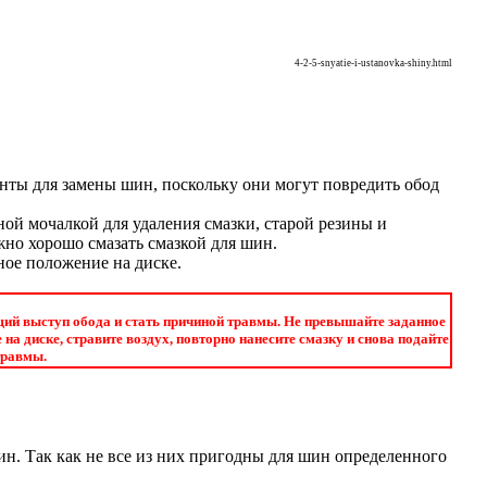
4-2-5-snyatie-i-ustanovka-shiny.html
нты для замены шин, поскольку они могут повредить обод
ой мочалкой для удаления смазки, старой резины и
но хорошо смазать смазкой для шин.
ное положение на диске.
ий выступ обода и стать причиной травмы. Не превышайте заданное
а диске, стравите воздух, повторно нанесите смазку и снова подайте
травмы.
н. Так как не все из них пригодны для шин определенного