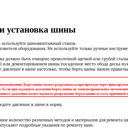
е и установка шины
н используйте шиномонтажный станок.
товителя оборудования. Не используйте только ручные инструме
ка должно быть очищено проволочной щеткой или грубой стальн
й или демонтированием шины посадочное место обода диска нуж
 давление в шине настолько, чтобы борта шины заняли правиль
 накачивании. Борт шины может разрушиться при проходе через фиксирующ
 Если при заданном давлении борта шины не заняли правильное положение н
анного давления может вызвать разрушение борта шины и стать причиной 
едите давление в шине в норму.
шое количество различных методов и материалов для ремонта ши
ыпускают подробные указания по ремонту шин.