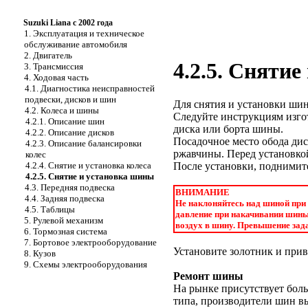
Suzuki Liana с 2002 года
1. Эксплуатация и техническое
обслуживание автомобиля
2. Двигатель
4.2.5. Сняти
3. Трансмиссия
4. Ходовая часть
4.1. Диагностика неисправностей
подвески, дисков и шин
Для снятия и установки ши
4.2. Колеса и шины
Следуйте инструкциям изго
4.2.1. Описание шин
диска или борта шины.
4.2.2. Описание дисков
Посадочное место обода дис
4.2.3. Описание балансировки
ржавчины. Перед установко
колес
4.2.4. Снятие и установка колеса
После установки, поднимите
4.2.5. Снятие и установка шины
4.3. Передняя подвеска
ВНИМАНИЕ
4.4. Задняя подвеска
Не наклоняйтесь над шиной при
4.5. Таблицы
давление при накачивании шины.
5. Рулевой механизм
воздух в шину. Превышение зад
6. Тормозная система
7. Бортовое электрооборудование
Установите золотник и прив
8. Кузов
9. Схемы электрооборудования
Ремонт шины
На рынке присутствует боль
типа, производители шин в