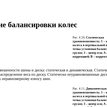
ние балансировки колес
Рис. 4.10
. Статическая
уравновешенность: 1 – 
колеса в вертикальной п
точка установки балан
грузов; 3 – центр оси; A 
коррекцией; B – корре
вешенности шины и диска: статическая и динамическая. Статич
 распределение веса по диску. Статически неуравновешенные ди
 к неравномерному износу шин.
Рис. 4.11
. Динамическая
уравновешенность: 1 – 
колеса в вертикальной п
точка установки балан
грузов; 3 – центр оси; A 