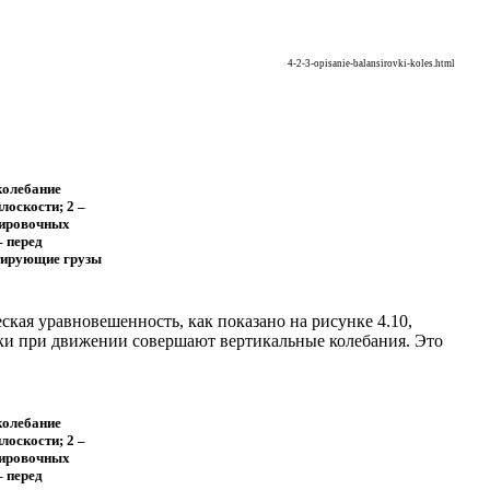
4-2-3-opisanie-balansirovki-koles.html
колебание
лоскости; 2 –
сировочных
– перед
ктирующие грузы
еская уравновешенность, как показано на рисунке
4.10
,
ски при движении совершают вертикальные колебания. Это
колебание
лоскости; 2 –
сировочных
– перед