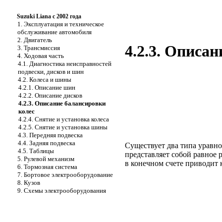
Suzuki Liana с 2002 года
1. Эксплуатация и техническое
обслуживание автомобиля
2. Двигатель
4.2.3. Описа
3. Трансмиссия
4. Ходовая часть
4.1. Диагностика неисправностей
подвески, дисков и шин
4.2. Колеса и шины
4.2.1. Описание шин
4.2.2. Описание дисков
4.2.3. Описание балансировки
колес
4.2.4. Снятие и установка колеса
4.2.5. Снятие и установка шины
4.3. Передняя подвеска
4.4. Задняя подвеска
Существует два типа уравно
4.5. Таблицы
представляет собой равное
5. Рулевой механизм
в конечном счете приводит
6. Тормозная система
7. Бортовое электрооборудование
8. Кузов
9. Схемы электрооборудования