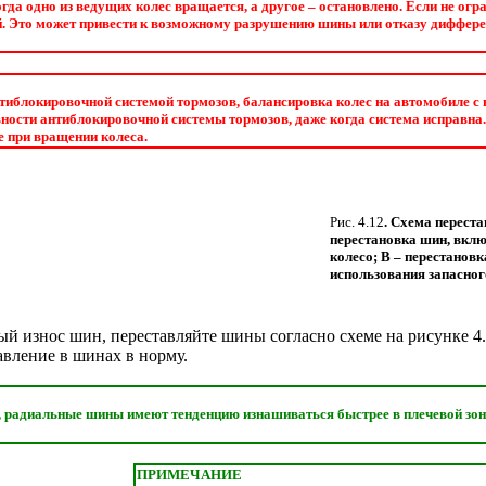
огда одно из ведущих колес вращается, а другое – остановлено. Если не ог
. Это может привести к возможному разрушению шины или отказу дифферен
тиблокировочной системой тормозов, балансировка колес на автомобиле с
ности антиблокировочной системы тормозов, даже когда система исправна.
е при вращении колеса.
Рис. 4.12
. Схема переста
перестановка шин, вклю
колесо; B – перестановк
использования запасног
ый износ шин, переставляйте шины согласно схеме на рисунке
4
вление в шинах в норму.
, радиальные шины имеют тенденцию изнашиваться быстрее в плечевой зон
ПРИМЕЧАНИЕ