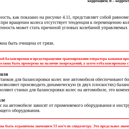
коррекцией; B – корре
ость, как показано на рисунке
4.11
, представляет собой равном
 при вращении колеса отсутствует тенденция к перемещению кол
нность может стать причиной угловых колебаний управляемых 
жна быть очищена от грязи.
ной балансировки и предотвращения травмирования оператора канавки про
олжна быть проверена на наличие повреждений, а затем отбалансирована с
биля
анков для балансировки колес вне автомобиля обеспечивают бо
позволяют производить динамическую (в двух плоскостях) балан
зволяют станки для балансировки колес на автомобиле, это компе
иле
с на автомобиле зависят от применяемого оборудования и инст
ющего оборудования.
а быть ограничена значением 55 км/ч по спидометру. Это предельное знач