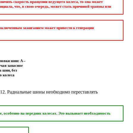
раничить скорость вращения ведущего колеса, то она может
циала, что, в свою очередь, может стать причиной травмы или
 включенным зажиганием может привести к генерации
новки шин: A –
чая запасное
а шин, без
о колеса
.12
. Радиальные шины необходимо переставлять
е, особенно на передних колесах. Это вызывает необходимость