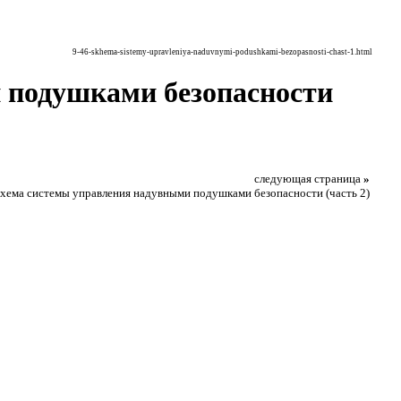
9-46-skhema-sistemy-upravleniya-naduvnymi-podushkami-bezopasnosti-chast-1.html
и подушками безопасности
следующая страница
»
Схема системы управления надувными подушками безопасности (часть 2)