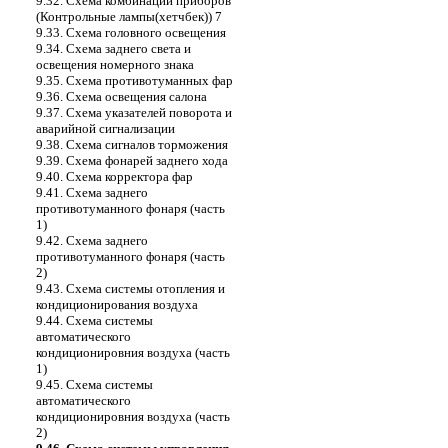
9.32. Схема комбинации приборов
(Контрольные лампы(хетчбек)) 7
9.33. Схема головного освещения
9.34. Схема заднего света и
освещения номерного знака
9.35. Cхема противотуманных фар
9.36. Cхема освещения салона
9.37. Схема указателей поворота и
аварийной сигнализации
9.38. Cхема сигналов торможения
9.39. Cхема фонарей заднего хода
9.40. Схема корректора фар
9.41. Схема заднего
противотуманного фонаря (часть
1)
9.42. Схема заднего
противотуманного фонаря (часть
2)
9.43. Схема системы отопления и
кондиционирования воздуха
9.44. Схема системы
автоматического
кондиционировния воздуха (часть
1)
9.45. Схема системы
автоматического
кондиционировния воздуха (часть
2)