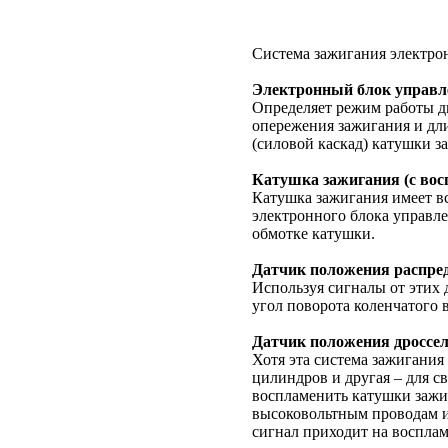
Система зажигания электрон
Электронный блок управл
Определяет режим работы дв
опережения зажигания и дл
(силовой каскад) катушки з
Катушка зажигания (с вос
Катушка зажигания имеет в
электронного блока управле
обмотке катушки.
Датчик положения распред
Используя сигналы от этих 
угол поворота коленчатого 
Датчик положения дроссел
Хотя эта система зажигания 
цилиндров и другая – для с
воспламенить катушки зажиг
высоковольтным проводам и
сигнал приходит на восплам