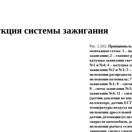
рукция системы зажигания
Рис. 2.262
. Принципиаль
монтажная схема: 1 – 
зажигания; 2 – главное р
катушка зажигания све
№1 и №4; 4 – катушка з
зажигания №2 и №3; 5 –
положения распредвала;
положения коленвала; 7
зажигания №1; 8 – cвеч
9 – cвеча зажигания №3;
зажигания №4; 11 – сигн
(датчик давления во вп
коллекторе, датчик ЕСТ
температуры воздуха на
положения дроссельной 
датчик детонации (если 
скорости автомобиля, д
положения рычага селе
движения, сигнал элект