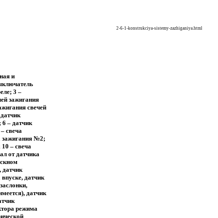
2-6-1-konstrukciya-sistemy-zazhiganiya.html
ная и
выключатель
еле; 3 –
чей зажигания
ажигания свечей
 датчик
 6 – датчик
 – cвеча
а зажигания №2;
 10 – cвеча
ал от датчика
ускном
, датчик
 впуске, датчик
заслонки,
имеется), датчик
атчик
ктора режима
рической