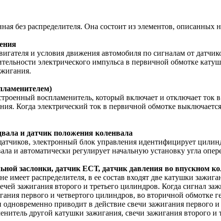
ная без распределителя. Она состоит из элементов, описанных 
ения
игателя и условия движения автомобиля по сигналам от датчико
ительности электрического импульса в первичной обмотке катуш
ажигания.
пламенителем)
строенный воспламенитель, который включает и отключает ток в
ния. Когда электрический ток в первичной обмотке выключаетс
вала и датчик положения коленвала
датчиков, электронный блок управления идентифицирует цилиндр
вала и автоматически регулирует начальную установку угла опе
ьной заслонки, датчик ЕСТ, датчик давления во впускном ко
не имеет распределителя, в ее состав входят две катушки зажига
вечей зажигания второго и третьего цилиндров. Когда сигнал за
ания первого и четвертого цилиндров, во вторичной обмотке ге
 одновременно приводит в действие свечи зажигания первого и
енитель другой катушки зажигания, свечи зажигания второго и 