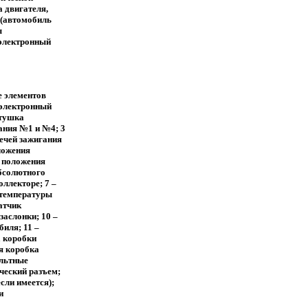
а двигателя,
 (автомобиль
ы
 электронный
е элементов
 электронный
атушка
ания №1 и №4; 3
ечей зажигания
ложения
к положения
абсолютного
ллекторе; 7 –
 температуры
датчик
заслонки; 10 –
иля; 11 –
 коробки
я коробка
ольтные
ческий разъем;
если имеется);
и