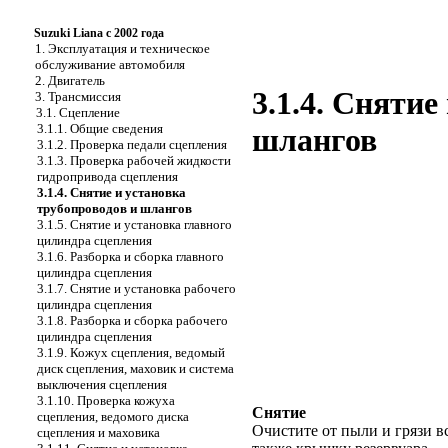
Suzuki Liana с 2002 года
1. Эксплуатация и техническое
обслуживание автомобиля
2. Двигатель
3.1.4. Снятие
3. Трансмиссия
3.1. Сцепление
3.1.1. Общие сведения
шлангов
3.1.2. Проверка педали сцепления
3.1.3. Проверка рабочей жидкости
гидропривода сцепления
3.1.4. Снятие и установка
трубопроводов и шлангов
3.1.5. Снятие и установка главного
цилиндра сцепления
3.1.6. Разборка и сборка главного
цилиндра сцепления
3.1.7. Снятие и установка рабочего
цилиндра сцепления
3.1.8. Разборка и сборка рабочего
цилиндра сцепления
3.1.9. Кожух сцепления, ведомый
диск сцепления, маховик и система
выключения сцепления
3.1.10. Проверка кожуха
Снятие
сцепления, ведомого диска
Очистите от пыли и грязи вс
сцепления и маховика