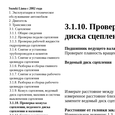
Suzuki Liana с 2002 года
1. Эксплуатация и техническое
обслуживание автомобиля
2. Двигатель
3.1.10. Пров
3. Трансмиссия
3.1. Сцепление
3.1.1. Общие сведения
диска сцепле
3.1.2. Проверка педали сцепления
3.1.3. Проверка рабочей жидкости
гидропривода сцепления
Подшипник ведущего вал
3.1.4. Снятие и установка
Проверьте плавность вращен
трубопроводов и шлангов
3.1.5. Снятие и установка главного
цилиндра сцепления
Ведомый диск сцепления
3.1.6. Разборка и сборка главного
цилиндра сцепления
3.1.7. Снятие и установка рабочего
цилиндра сцепления
3.1.8. Разборка и сборка рабочего
цилиндра сцепления
3.1.9. Кожух сцепления, ведомый
Измерьте расстояние между
диск сцепления, маховик и система
измеренное расстояние близ
выключения сцепления
замените ведомый диск сцеп
3.1.10. Проверка кожуха
сцепления, ведомого диска
Расстояние от головки зак
сцепления и маховика
Номинальное значение: 1,3–