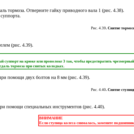
ль тормоза. Отверните гайку приводного вала 1 (
рис. 4.38
).
 суппорта.
Рис. 4.39
. Снятие тормоз
елем (
рис. 4.39
).
Е
й суппорт на крюке или проволоке 3 так, чтобы предотвратить чрезмерный 
едаль тормоза при снятых колодках.
ри помощи двух болтов на 8 мм (
рис. 4.39
).
Рис. 4.40
. Снятие ступиц
при помощи специальных инструментов (
рис. 4.40
).
ВНИМАНИЕ
Если ступица колеса снималась, замените подшипник