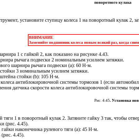
поворотного кулака
румент, установите ступицу колеса 1 на поворотный кулак 2, з
ВНИМАНИЕ
Заменяйте подшипник колеса новым всякий раз, когда сним
арнира 1 с гайкой 2, как показано на рисунке
4.43
.
арнира рычага подвески 2 номинальным усилием затяжки.
ого шарнира рычага подвески (a): 60 Н·м.
 стойки 3 номинальным усилием затяжки.
тейна стойки (b): 105 Н·м.
 колеса антиблокировочной системы тормозов 1 (если автомоби
ения датчика скорости колеса антиблокировочной системы тормоз
Рис. 4.45
. Установка но
 тяги 1 в поворотный кулак 2. Затяните гайку 3 так, чтобы отве
ки (
рис. 4.45
).
гайки наконечника рулевого тяги (a): 45 Н·м.
 (
рис. 4.45
).