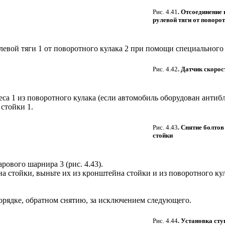
Рис. 4.41
. Отсоединение
рулевой тяги от поворо
евой тяги 1 от поворотного кулака 2 при помощи специального
Рис. 4.42
. Датчик скорос
еса 1 из поворотного кулака (если автомобиль оборудован антиб
стойки 1.
Рис. 4.43
. Снятие болто
стойки
арового шарнира 3 (
рис. 4.43
).
 стойки, выньте их из кронштейна стойки и из поворотного кул
орядке, обратном снятию, за исключением следующего.
Рис. 4.44
. Установка сту