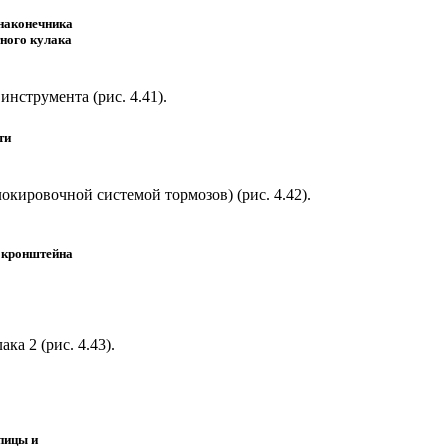
 наконечника
тного кулака
 инструмента (
рис. 4.41
).
ти
локировочной системой тормозов) (
рис. 4.42
).
в кронштейна
ака 2 (
рис. 4.43
).
пицы и