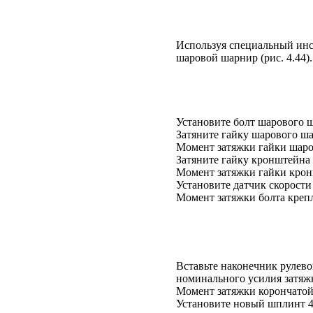
Используя специальный инст
шаровой шарнир (
рис. 4.44
).
Установите болт шарового ш
Затяните гайку шарового ш
Момент затяжки гайки шаров
Затяните гайку кронштейна
Момент затяжки гайки кронш
Установите датчик скорости
Момент затяжки болта крепл
Вставьте наконечник рулевой
номинального усилия затяж
Момент затяжки корончатой 
Установите новый шплинт 4