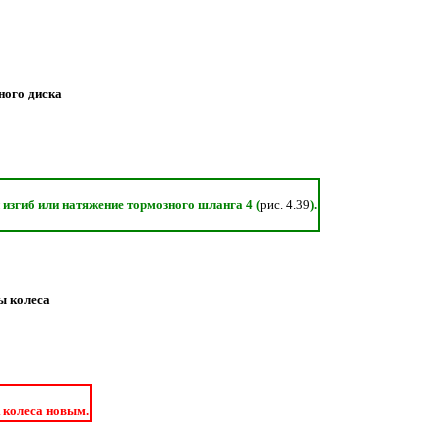
ного диска
изгиб или натяжение тормозного шланга 4 (
рис. 4.39
).
ы колеса
 колеса новым.