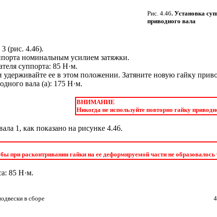
Рис. 4.46
. Установка суп
приводного вала
3 (
рис. 4.46
).
уппорта номинальным усилием затяжки.
теля суппорта: 85 Н·м.
и удерживайте ее в этом положении. Затяните новую гайку прив
дного вала (a): 175 Н·м.
ВНИМАНИЕ
Никогда не используйте повторно гайку приводно
вала 1, как показано на рисунке
4.46
.
тобы при расконтривании гайки на ее деформируемой части не образовалось
а: 85 Н·м.
подвески в сборе
4