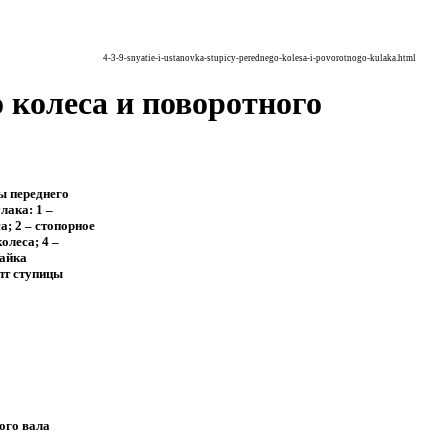
4-3-9-snyatie-i-ustanovka-stupicy-perednego-kolesa-i-povorotnogo-kulaka.html
о колеса и поворотного
ы переднего
лака: 1 –
а; 2 – стопорное
олеса; 4 –
гайка
лт ступицы
ого вала