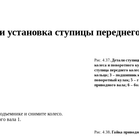
е и установка ступицы переднег
Рис. 4.37
. Детали ступиц
колеса и поворотного ку
ступица переднего колес
кольцо; 3 – подшипник к
поворотный кулак; 5 – 
приводного вала; 6 – бо
одъемнике и снимите колесо.
го вала 1.
Рис. 4.38
. Гайка приводн