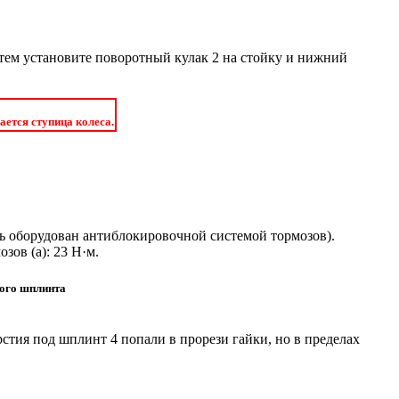
атем установите поворотный кулак 2 на стойку и нижний
ается ступица колеса.
ль оборудован антиблокировочной системой тормозов).
ов (a): 23 Н·м.
вого шплинта
рстия под шплинт 4 попали в прорези гайки, но в пределах