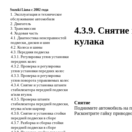
Suzuki Liana с 2002 года
1. Эксплуатация и техническое
обслуживание автомобиля
2. Двигатель
4.3.9. Сняти
3. Трансмиссия
4. Ходовая часть
4.1. Диагностика неисправностей
кулака
подвески, дисков и шин
4.2. Колеса и шины
4.3. Передняя подвеска
4.3.1. Регулировка углов установки
передних колес
4.3.2. Проверка и регулировка
углов установки передних колес
4.3.3. Проверка и регулировка
углов поворота управляемых колес
4.3.4. Снятие и установка штанги
стабилизатора передней подвески
и/или втулок
4.3.5. Проверка штанги
Снятие
стабилизатора передней подвески,
Поднимите автомобиль на п
втулка и/или шарнир
Расконтрите гайку приводно
4.3.6. Снятие и установка стойки
передней подвески в сборе
4.3.7. Разборка и сборка стойки
передней подвески в сборе