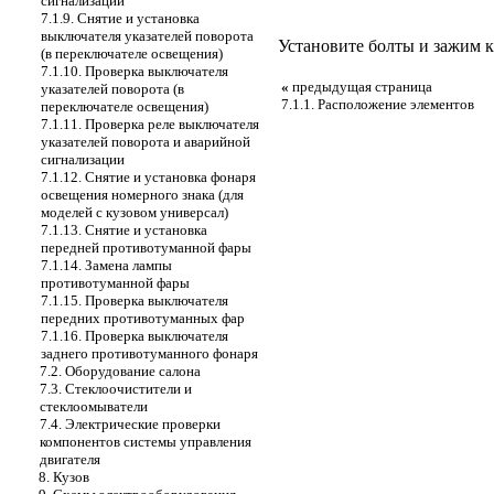
сигнализации
7.1.9. Снятие и установка
выключателя указателей поворота
Установите болты и зажим к
(в переключателе освещения)
7.1.10. Проверка выключателя
«
предыдущая страница
указателей поворота (в
7.1.1. Расположение элементов
переключателе освещения)
7.1.11. Проверка реле выключателя
указателей поворота и аварийной
сигнализации
7.1.12. Снятие и установка фонаря
освещения номерного знака (для
моделей с кузовом универсал)
7.1.13. Снятие и установка
передней противотуманной фары
7.1.14. Замена лампы
противотуманной фары
7.1.15. Проверка выключателя
передних противотуманных фар
7.1.16. Проверка выключателя
заднего противотуманного фонаря
7.2. Оборудование салона
7.3. Стеклоочистители и
стеклоомыватели
7.4. Электрические проверки
компонентов системы управления
двигателя
8. Кузов