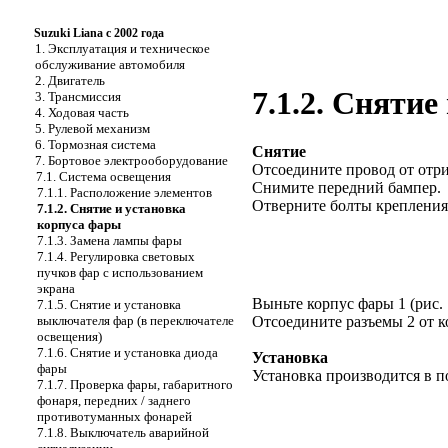
Suzuki Liana с 2002 года
1. Эксплуатация и техническое
обслуживание автомобиля
2. Двигатель
7.1.2. Сняти
3. Трансмиссия
4. Ходовая часть
5. Рулевой механизм
6. Тормозная система
Снятие
7. Бортовое электрооборудование
Отсоедините провод от отр
7.1. Система освещения
Снимите передний бампер.
7.1.1. Расположение элементов
Отверните болты крепления
7.1.2. Снятие и установка
корпуса фары
7.1.3. Замена лампы фары
7.1.4. Регулировка световых
пучков фар с использованием
экрана
Выньте корпус фары 1 (
рис. 
7.1.5. Снятие и установка
выключателя фар (в переключателе
Отсоедините разъемы 2 от к
освещения)
7.1.6. Снятие и установка диода
Установка
фары
Установка производится в п
7.1.7. Проверка фары, габаритного
фонаря, передних / заднего
противотуманных фонарей
7.1.8. Выключатель аварийной