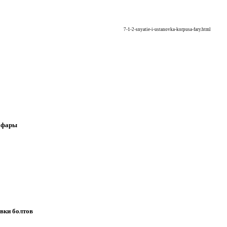
7-1-2-snyatie-i-ustanovka-korpusa-fary.html
а фары
овки болтов