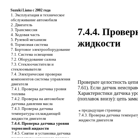
Suzuki Liana с 2002 года
1. Эксплуатация и техническое
обслуживание автомобиля
2. Двигатель
7.4.4. Прове
3. Трансмиссия
4. Ходовая часть
5. Рулевой механизм
жидкости
6. Тормозная система
7. Бортовое электрооборудование
7.1. Система освещения
7.2. Оборудование салона
7.3. Стеклоочистители и
стеклоомыватели
7.4. Электрические проверки
компонентов системы управления
Проверьте целостность цепи
двигателя
7.61
). Если датчик неисправ
7.4.1. Проверка датчика уровня
Характеристики датчика уро
топлива
(поплавок внизу): цепь замк
7.4.2. Проверка на автомобиле
датчика давления масла
7.4.3. Проверка датчика
«
предыдущая страница
температуры охлаждающей
7.4.3. Проверка датчика темпер
жидкости двигателя
жидкости двигателя
7.4.4. Проверка датчика уровня
тормозной жидкости
7.4.5. Снятие и установка датчика