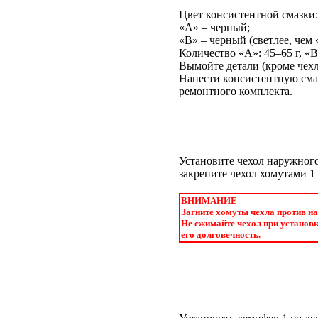
Цвет консистентной смазки:
«A» – черный;
«B» – черный (светлее, чем 
Количество «A»: 45–65 г, «B»
Вымойте детали (кроме чех
Нанести консистентную сма
ремонтного комплекта.
Установите чехол наружного
закрепите чехол хомутами 1 
ВНИМАНИЕ
Загните хомуты чехла против на
Не сжимайте чехол при установк
его долговечность.