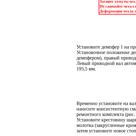
Загните хомуты чех
Не сжимайте чехол 
Деформация чехла з
Установите демпфер 1 на п
Установочное положение де
демпфером), правый приводн
Левый приводной вал автом
195,5 мм.
Временно установите на ва
нанесите консистентную сма
ремонтного комплекта (
рис.
Установите крестовину шар
молотка (закругленные кро
затем установите новое стоп