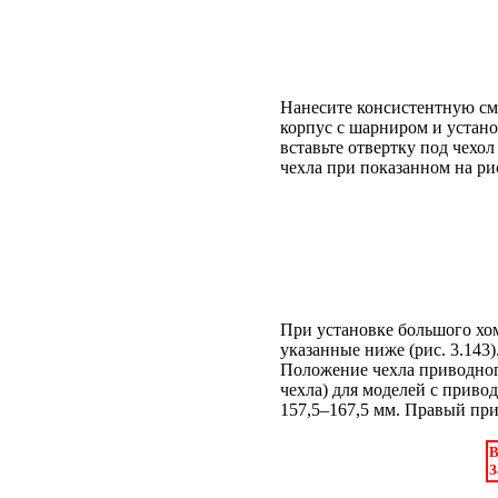
Нанесите консистентную см
корпус с шарниром и устано
вставьте отвертку под чехо
чехла при показанном на р
При установке большого хом
указанные ниже (
рис. 3.143
)
Положение чехла приводног
чехла) для моделей с приво
157,5–167,5 мм. Правый при
З