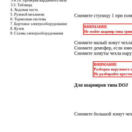
3.4.10. Проверка карданного вала
3.5. Таблицы
4. Ходовая часть
5. Рулевой механизм
Снимите ступицу 1 при пом
6. Тормозная система
7. Бортовое электрооборудование
ВНИМАНИЕ
8. Кузов
Не мойте шарнир типа трип
9. Схемы электрооборудования
Снимите малый хомут чехла 
Снимите демпфер, если имее
Снимите хомуты чехла наруж
ВНИМАНИЕ
Разборка наружного ш
Не разбирайте кресто
Для шарниров типа DOJ
Снимите большой хомут чех