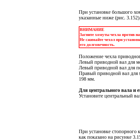
При установке большого хом
указанные ниже (
рис. 3.152
)
ВНИМАНИЕ
Загните хомуты чехла против на
Не сжимайте чехол при установк
его долговечность.
Положение чехла приводного
Левый приводной вал для мо
Левый приводной вал для п
Правый приводной вал для м
198 мм.
Для центрального вала и 
Установите центральный вал
При установке стопорного ко
как показано на рисунке
3.1