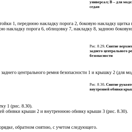
универсал; B – для моде
седан
ойки 1, переднюю накладку порога 2, боковую накладку щитка 
нюю накладку порога 6, облицовку 7, накладку 8, заднюю боко
Рис. 8.29
. Снятие верхне
заднего центрального р
безопасности
заднего центрального ремня безопасности 1 и крышку 2 (для мод
Рис. 8.30
. Снятие рукоят
внутренней обивки кры
ку 1 (
рис. 8.30
).
ей обивки крыши 2 и внутреннюю обивку крыши 3 (
рис. 8.30
).
орядке, обратном снятию, с учетом следующего.