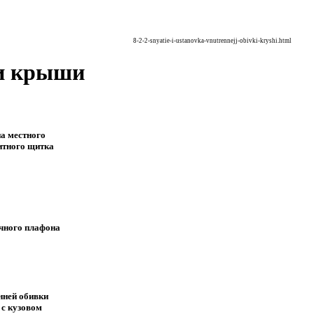
8-2-2-snyatie-i-ustanovka-vnutrennejj-obivki-kryshi.html
ки крыши
на местного
итного щитка
очного плафона
нней обивки
 с кузовом